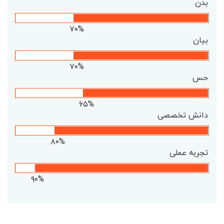
بدن
۷۰%
بیان
۷۰%
حس
۶۵%
دانش تخصصی
۸۰%
تجربه عملی
۹۰%