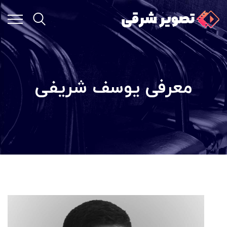
معرفی یوسف شریفی